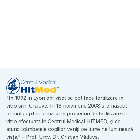
-
November 11, 2025
Înscrieri deschise în Programul Național
FIV 2025 – Termen-limită 30 noiembrie
View More
"În 1992 in Lyon am visat sa pot face fertilizare in
vitro si in Craiova. In 18 noiembrie 2008 s-a nascut
primul copil in urma unei proceduri de fertilizare in
vitro efectuata in Centrul Medical HITMED, și de
atunci zâmbetele copiilor veniți pe lume ne luminează
viața." - Prof. Univ. Dr. Cristian Văduva.