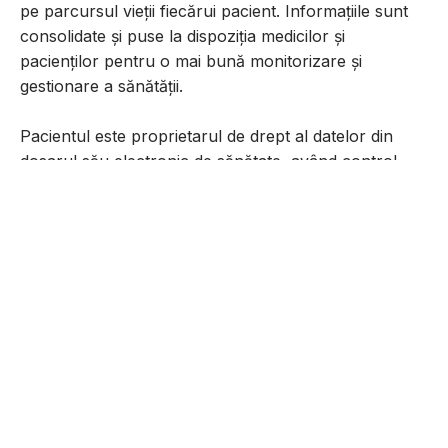
pe parcursul vieții fiecărui pacient. Informațiile sunt
consolidate și puse la dispoziția medicilor și
pacienților pentru o mai bună monitorizare și
gestionare a sănătății.
Pacientul este proprietarul de drept al datelor din
dosarul său electronic de sănătate, având control
deplin asupra accesului și utilizării acestora.
Odata cu implementarea Dosarului
Electronic de Sanatate(anul 2016) toate
datele medicale, incepand de la consultatii,
trimiteri, analize, retete, foi de observatii,
dar si antecedente si istoric evenimente, vor
fi colectate permanent in siguranta. intr-un
singur loc, totul organizat si disponibil
online.