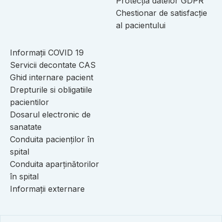
Protecția datelor GDPR
Chestionar de satisfacție
al pacientului
Informații COVID 19
Servicii decontate CAS
Ghid internare pacient
Drepturile si obligatiile
pacientilor
Dosarul electronic de
sanatate
Conduita pacienților în
spital
Conduita aparținătorilor
în spital
Informații externare