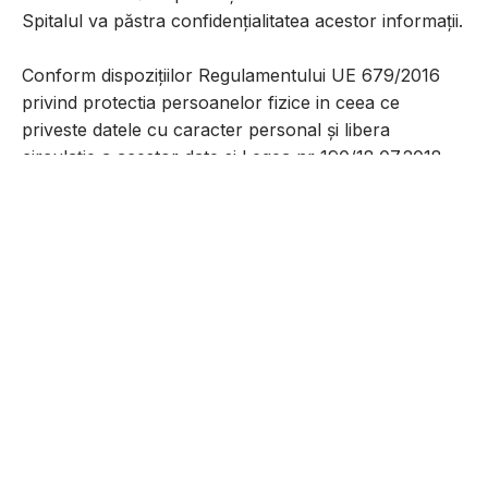
Spitalul va păstra confidențialitatea acestor informații.
Conform dispozițiilor Regulamentului UE 679/2016
privind protectia persoanelor fizice in ceea ce
priveste datele cu caracter personal și libera
circulație a acestor date si Legea nr 190/18.07.2018
privind masurile de punere in aplicare a
regulamentului mentionat anterior, vă sunt
recunoscute următoarele drepturi:
(1) dreptul la informare ,
(2) dreptul de acces la date ,
(3) dreptul de intervenție asupra datelor,
(4) dreptul la opoziție ,
(5) dreptul de a nu fi supus unei decizii
individuale,
(6) dreptul de a va adresa justiției .