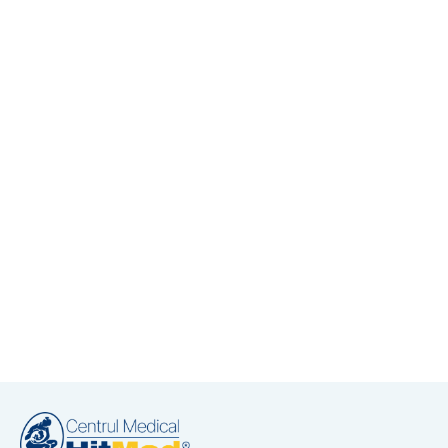
Medicină internă
-
March 30, 2026
Vârsta metabolică vs. Vârsta din
buletin: Cum îți menții organismul tânăr
la HITMED
View More