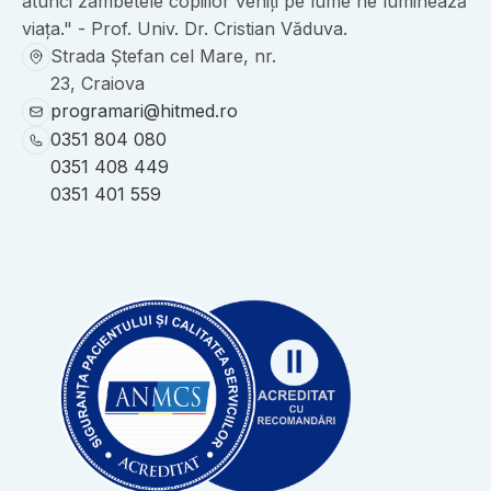
atunci zâmbetele copiilor veniți pe lume ne luminează
viața." - Prof. Univ. Dr. Cristian Văduva.
Strada Ștefan cel Mare, nr.
23, Craiova
programari@hitmed.ro
0351 804 080
0351 408 449
0351 401 559