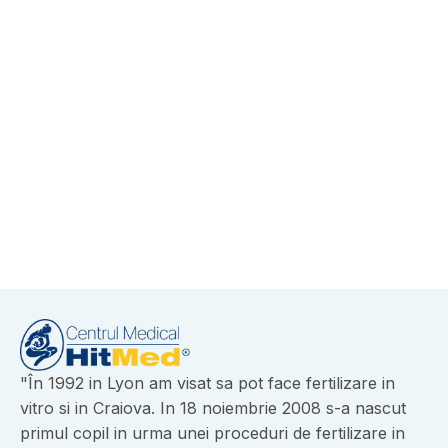
Obstetrica - Ginecologie
-
May 18, 2026
Inteligența artificială în ecografie: noua
eră a diagnosticului de precizie la
HITMED
View More
"În 1992 in Lyon am visat sa pot face fertilizare in
vitro si in Craiova. In 18 noiembrie 2008 s-a nascut
primul copil in urma unei proceduri de fertilizare in