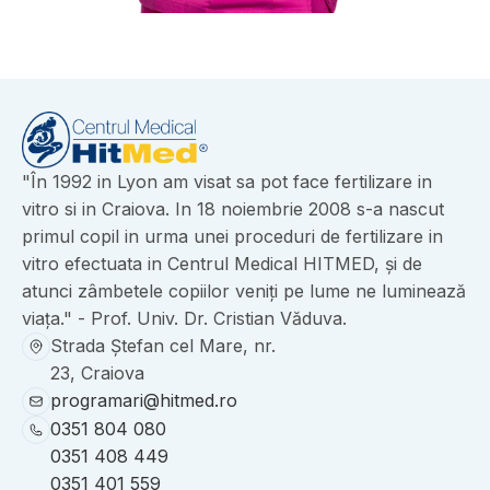
"În 1992 in Lyon am visat sa pot face fertilizare in
vitro si in Craiova. In 18 noiembrie 2008 s-a nascut
primul copil in urma unei proceduri de fertilizare in
vitro efectuata in Centrul Medical HITMED, și de
atunci zâmbetele copiilor veniți pe lume ne luminează
viața." - Prof. Univ. Dr. Cristian Văduva.
Strada Ștefan cel Mare, nr.
23, Craiova
programari@hitmed.ro
0351 804 080
0351 408 449
0351 401 559